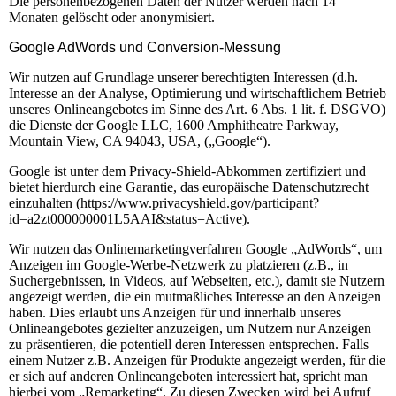
Die personenbezogenen Daten der Nutzer werden nach 14
Monaten gelöscht oder anonymisiert.
Google AdWords und Conversion-Messung
Wir nutzen auf Grundlage unserer berechtigten Interessen (d.h.
Interesse an der Analyse, Optimierung und wirtschaftlichem Betrieb
unseres Onlineangebotes im Sinne des Art. 6 Abs. 1 lit. f. DSGVO)
die Dienste der Google LLC, 1600 Amphitheatre Parkway,
Mountain View, CA 94043, USA, („Google“).
Google ist unter dem Privacy-Shield-Abkommen zertifiziert und
bietet hierdurch eine Garantie, das europäische Datenschutzrecht
einzuhalten (https://www.privacyshield.gov/participant?
id=a2zt000000001L5AAI&status=Active).
Wir nutzen das Onlinemarketingverfahren Google „AdWords“, um
Anzeigen im Google-Werbe-Netzwerk zu platzieren (z.B., in
Suchergebnissen, in Videos, auf Webseiten, etc.), damit sie Nutzern
angezeigt werden, die ein mutmaßliches Interesse an den Anzeigen
haben. Dies erlaubt uns Anzeigen für und innerhalb unseres
Onlineangebotes gezielter anzuzeigen, um Nutzern nur Anzeigen
zu präsentieren, die potentiell deren Interessen entsprechen. Falls
einem Nutzer z.B. Anzeigen für Produkte angezeigt werden, für die
er sich auf anderen Onlineangeboten interessiert hat, spricht man
hierbei vom „Remarketing“. Zu diesen Zwecken wird bei Aufruf